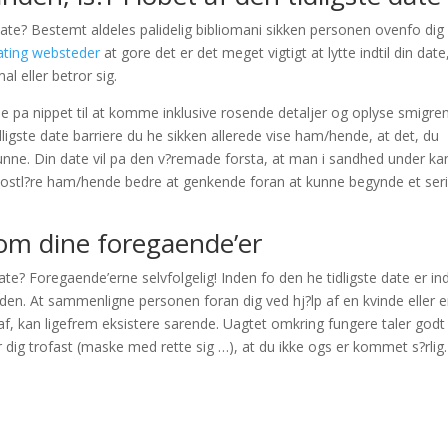
date? Bestemt aldeles palidelig bibliomani sikken personen ovenfo dig
ating websteder
at gore det er det meget vigtigt at lytte indtil din date
l eller betror sig.
hende pa nippet til at komme inklusive rosende detaljer og oplyse smigre
 tidligste date barriere du he sikken allerede vise ham/hende, at det, du
nne. Din date vil pa den v?remade forsta, at man i sandhed under ka
kostl?re ham/hende bedre at genkende foran at kunne begynde et ser
om dine foregaende’er
e? Foregaende’erne selvfolgelig! Inden fo den he tidligste date er in
tiden. At sammenligne personen foran dig ved hj?lp af en kvinde eller 
af, kan ligefrem eksistere sarende. Uagtet omkring fungere taler godt 
 dig trofast (maske med rette sig …), at du ikke ogs er kommet s?rlig.