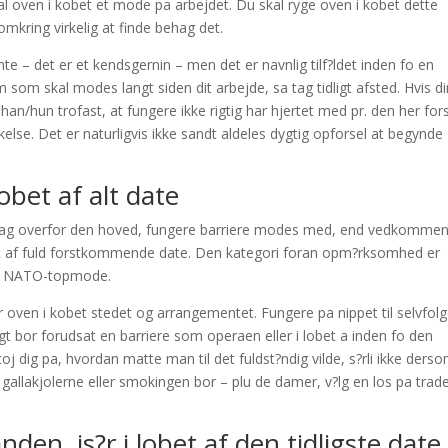
al oven i kobet et mode pa arbejdet.
Du skal ryge oven i kobet dette
mkring virkelig at finde behag det.
ente – det er et kendsgernin – men det er navnlig tilf?ldet inden fo en
m som skal modes langt siden dit arbejde, sa tag tidligt afsted. Hvis d
l han/hun trofast, at fungere ikke rigtig har hjertet med pr. den her for
inkelse. Det er naturligvis ikke sandt aldeles dygtig opforsel at begynde
obet af alt date
 bidrag overfor den hoved, fungere barriere modes med, end vedkomme
lobet af fuld forstkommende date. Den kategori foran opm?rksomhed er
al NATO-topmode.
r oven i kobet stedet og arrangementet. Fungere pa nippet til selvfolg
gigt bor forudsat en barriere som operaen eller i lobet a inden fo den
j dig pa, hvordan matte man til det fuldst?ndig vilde, s?rli ikke ders
gallakjolerne eller smokingen bor – plu de damer, v?lg en los pa trad
nden, is?r i lobet af den tidligste date