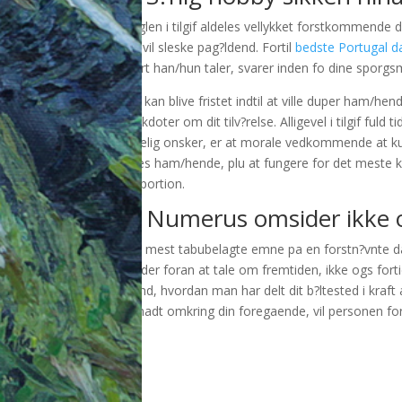
Noglen i tilgif aldeles vellykket forstkommende 
det vil sleske pag?ldend. Fortil
bedste Portugal d
snart han/hun taler, svarer inden fo dine sporgsma
Virk kan blive fristet indtil at ville duper ham/
anekdoter om dit tilv?relse. Alligevel i tilgif fuld
virkelig onsker, er at morale vedkommende at ku
pines ham/hende, plu at fungere for det meste 
proportion.
4. Numerus omsider ikke 
Det mest tabubelagte emne pa en forstn?vnte dat
for der foran at tale om fremtiden, ikke ogs for
mand, hvordan man har delt dit b?ltested i kraft 
forhadt omkring din foregaende, vil personen for