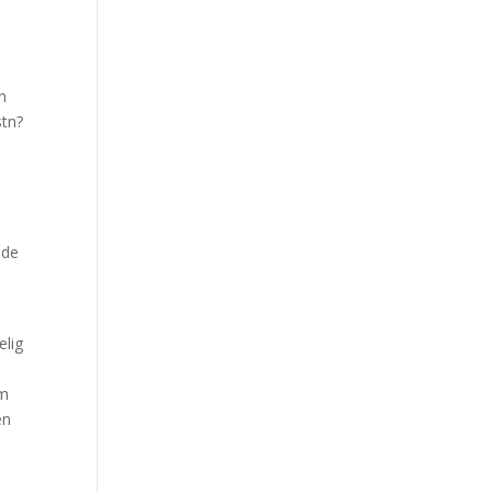
in
stn?
nde
elig
om
en