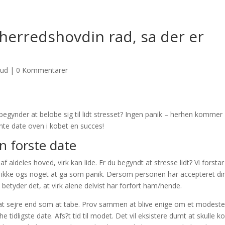
 herredshovdin rad, sa der er
rud
|
0 Kommentarer
 begynder at belobe sig til lidt stresset? Ingen panik – herhen kommer
vnte date oven i kobet en succes!
en forste date
p af aldeles hoved, virk kan lide. Er du begyndt at stresse lidt? Vi forstar
ter ikke ogs noget at ga som panik. Dersom personen har accepteret di
 betyder det, at virk alene delvist har forfort ham/hende.
er at sejre end som at tabe. Prov sammen at blive enige om et modeste
he tidligste date. Afs?t tid til modet. Det vil eksistere dumt at skulle k