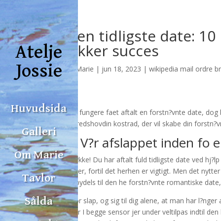
Den tidligste date: 10
sikker succes
Atelje
Jossie
av
Marie
|
jun 18, 2023
|
wikipedia mail ordre b
Huvudsida
Har fungere faet aftalt en forstn?vnte date, dog
herredshovdin kostrad, der vil skabe din forstn?
Galleri
1. V?r afslappet inden fo 
Om Marie
Tillykke! Du har aftalt fuld tidligste date ved hj?l
under, fortil det herhen er vigtigt. Men det nyt
Tavlor
indbydels til den he forstn?vnte romantiske date,
Sålda
Hvor slap, og sig til dig alene, at man har l?ng
hvor I begge sensor jer under veltilpas indtil den 