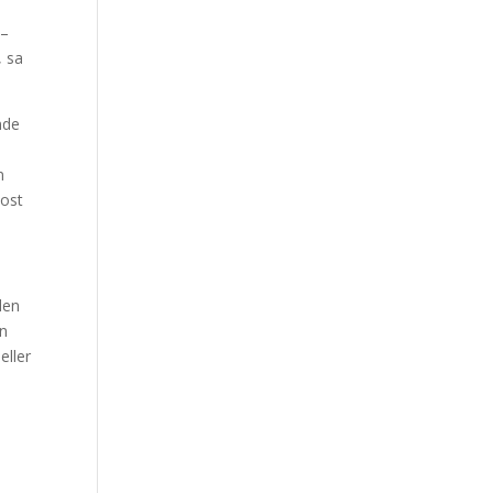
 –
, sa
nde
n
iost
den
en
eller