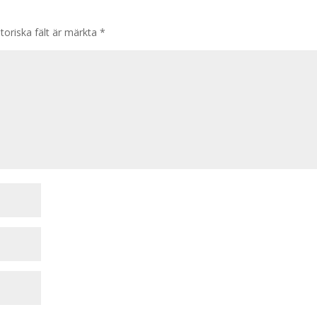
toriska fält är märkta
*